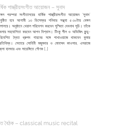
র্ষিক শাস্ত্রীয়সংগীত আয়োজন – সুনাদ
েঙ্গল পরম্পরা সংগীতালয়ের বার্ষিক শাস্ত্রীয়সংগীত আয়োজন ‘সুনাদ’
নুষ্ঠিত হবে আগামী ১৩ ডিসেম্বর শনিবার সন্ধ্যা ৫.৩০টায় বেঙ্গল
িল্পালয়ে। অনুষ্ঠানে খেয়াল পরিবেশন করবেন সুস্মিতা দেবনাথ সুচি। তাঁকে
বলায় সহযোগিতা করবেন আপন বিশ্বাস। টিংকু শীল ও অভিজিৎ কুন্ডু-
রিবেশিত দ্বৈত ধ্রুপদ গায়নের সঙ্গে পাখাওয়াজে থাকবেন কুমার
্রতিবিম্ব। সেতারে সোহিনী মজুমদার ও মোহম্মদ কাওসার, এসরাজে
ুক্লা হালদার এবং সারেঙ্গিতে শৌণক […]
ীত বৈঠক – classical music recital