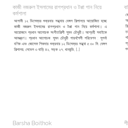
কাজী নজরুল ইসলামের রাগপ্রধান ও টপ্পা গান নিয়ে
বা
কর্মশালা
ব
অ
আগামী ১২ ডিসেম্বর শুক্রবার সন্ধ্যায় বেঙ্গল শিল্পালয়ে আয়োজিত হচ্ছে
শ
কাজী নজরুল ইসলামের রাগপ্রধান ও টপ্পা গান নিয়ে কর্মশালা। এ
ত
আয়োজনে প্রধান আলোচক সংগীতশিল্পী সুমন চৌধুরী। আগ্রহী সবাইকে
প
আমন্ত্রণ। প্রধান আলোচক: সুমন চৌধুরী গায়নশৈলী পরিবেশন : সুপর্না
প
বণিক এবং জোসেফ শিকদার শুক্রবার ১২ ডিসেম্বর সন্ধ্যা ৫.৩০ মি. বেঙ্গল
শ
শিল্পালয়, লেভেল ৩ বাড়ি ৪২, সড়ক ২৭, ধানমন্ডি, […]
Barsha Boithok
শ