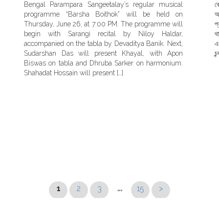
Bengal Parampara Sangeetalay’s regular musical
ব
programme “Barsha Boithok” will be held on
অ
Thursday, June 26, at 7:00 PM. The programme will
প
begin with Sarangi recital by Niloy Haldar,
থ
accompanied on the tabla by Devaditya Banik. Next,
এ
Sudarshan Das will present Khayal, with Apon
চ
Biswas on tabla and Dhruba Sarker on harmonium.
Shahadat Hossain will present […]
…
1
2
3
15
>