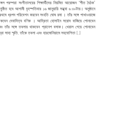
েঙ্গল পরম্পরা সংগীতালয়ের শিক্ষার্থীদের নিয়মিত আয়োজন “শীত বৈঠক”
নুষ্ঠিত হবে আগামী বৃহস্পতিবার ১৬ জানুয়ারি সন্ধ্যা ৬.৩০টায়। অনুষ্ঠানে
্রথমে ধ্রপদ পরিবেশন করবেন সংহতি ঘোষ রমা । তাঁর সঙ্গে পাখাওয়াজে
াকবেন দেবাদিত্য বণিক । আদ্রিতা হোসাইন সরোদ বাজিয়ে শোনাবেন
বং তাঁর সঙ্গে তবলায় থাকবেন প্রানেশ বসাক। খেয়াল গেয়ে শোনাবেন
ন্দ্রা সাহা স্মৃতি, তাঁকে তবলা এবং হারমোনিয়ামে সহযোগিতা […]