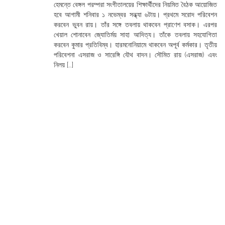
হেমন্তে বেঙ্গল পরম্পরা সংগীতালয়ের শিক্ষার্থীদের নিয়মিত বৈঠক আয়োজিত
হবে আগামী শনিবার ১ নভেম্বর সন্ধ্যা ৬টায়। প্রথমে সরোদ পরিবেশন
করবেন ভুবন রায়। তাঁর সঙ্গে তবলায় থাকবেন প্রাণেশ বসাক। এরপর
খেয়াল শোনাবেন জ্যোতির্ময় সাহা আদিত্য। তাঁকে তবলায় সহযোগিতা
করবেন কুমার প্রতিবিম্ব। হারমনোনিয়ামে থাকবেন অপূর্ব কর্মকার। তৃতীয়
পরিবেশনা এসরাজ ও সারেঙ্গি যৌথ বাদন। সৌমিত রায় (এসরাজ) এবং
নিলয় […]