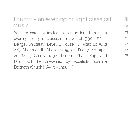
Thumri – an evening of light classical
শ
music
শ
হ
You are cordially invited to join us for Thumri, an
প
evening of light classical music, at 5:30 PM at
স
Bengal Shilpalay, Level 1, House 42, Road 16 (Old
শ
27), Dhanmondi, Dhaka 1209, on Friday, 10 April
ক
2026/ 27 Chaitra 1432. Thumri, Chaiti, Kajri, and
৬
Dhun will be presented by vocalists Susmita
Debnath (Shuchi), Avijit Kundu, […]