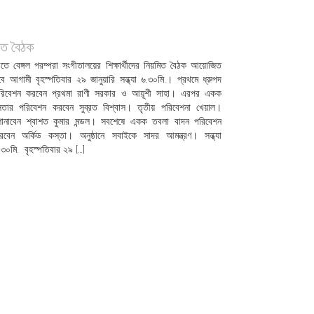
ীত বৈঠক
ীতে বেঙ্গল পরম্পরা সংগীতালয়ের শিক্ষার্থীদের নিয়মিত বৈঠক আয়োজিত
বে আগামী বৃহস্পতিবার ২৯ জানুয়ারি সন্ধ্যা ৬.৩০মি.। প্রথমে ধ্রুপদ
রিবেশন করবেন প্রথমা রাণী সরকার ও আয়ূশী সাহা। এরপর একক
েতার পরিবেশন করবেন সুব্রত বিশ্বাস। তৃতীয় পরিবেশনা খেয়াল।
োনাবেন শ্বাশত কুমার মন্ডল। সবশেষে একক তবলা বাদন পরিবেশন
রবেন অর্কিড কস্তা। অনুষ্ঠানে সবাইকে সাদর আমন্ত্রণ। সন্ধ্যা
.৩০মি. বৃহস্পতিবার ২৯ […]